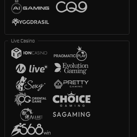
Live Casino