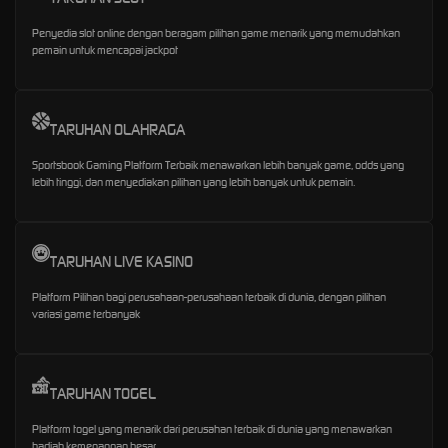
Penyedia slot online dengan beragam pilihan game menarik yang memudahkan
pemain untuk mencapai jackpot
TARUHAN OLAHRAGA
Sportsbook Gaming Platform Terbaik menawarkan lebih banyak game, odds yang
lebih tinggi, dan menyediakan pilihan yang lebih banyak untuk pemain.
TARUHAN LIVE KASINO
Platform Pilihan bagi perusahaan-perusahaan terbaik di dunia, dengan pilihan
variasi game terbanyak
TARUHAN TOGEL
Platform togel yang menarik dari perusahan terbaik di dunia yang menawarkan
hadiah kemenangan besar