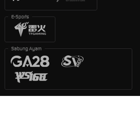
E-Sports
Sabung Ayam