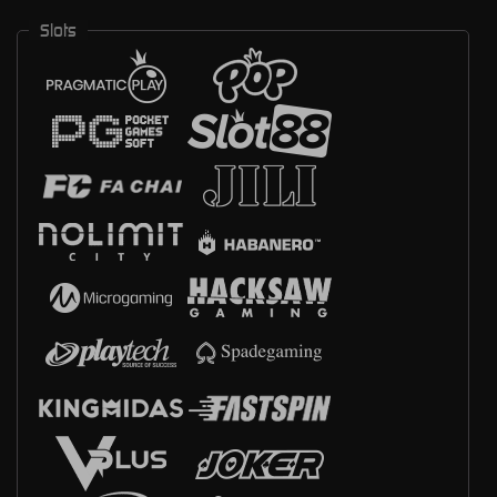
Slots