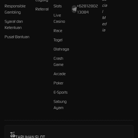
Responsible
Slots
+62812802
Referral
Gambling
13084
Live
Syarat dan
Casino
Ketentuan
Race
Pusat Bantuan
Togel
Olahraga
Crash
Game
Arcade
Poker
E-Sports
Sabung
Ayam
TARUHAN SLOT