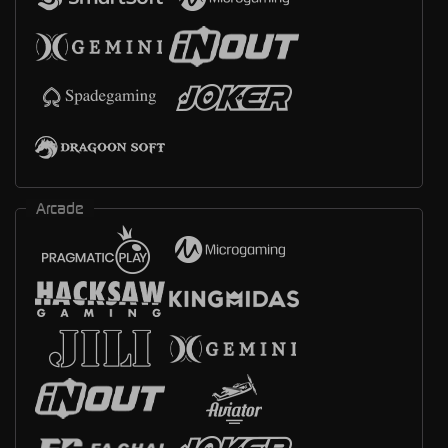
Arcade