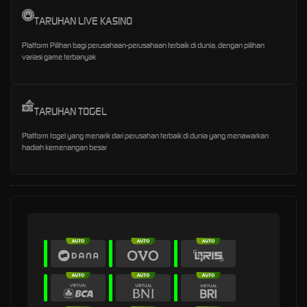
TARUHAN LIVE KASINO
Platform Pilihan bagi perusahaan-perusahaan terbaik di dunia, dengan pilihan
variasi game terbanyak
TARUHAN TOGEL
Platform togel yang menarik dari perusahan terbaik di dunia yang menawarkan
hadiah kemenangan besar