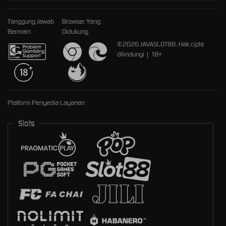
Tanggung Jawab
Browser Yang
Bermain
Didukung
©2026 JAVASLOT88. Hak cipta
dilindungi | 18+
Platform Penyedia Layanan
Slots