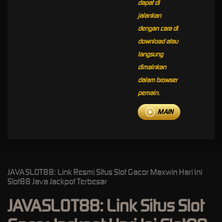
dapat di
jalankan
dengan cara di
download atau
langsung
dimainkan
dalam browser
pemain.
MAIN
JAVASLOT88: Link Resmi Situs Slot Gacor Maxwin Hari Ini
Slot88 Java Jackpot Terbesar
JAVASLOT88: Link Situs Slot