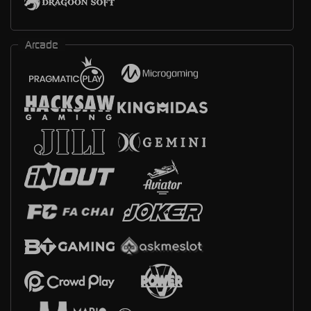
Arcade