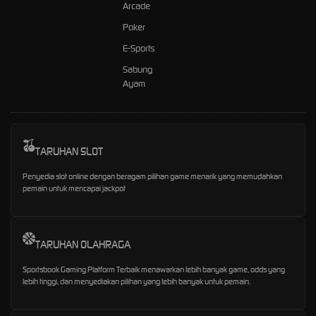
Arcade
Poker
E-Sports
Sabung
Ayam
TARUHAN SLOT
Penyedia slot online dengan beragam pilihan game menarik yang memudahkan
pemain untuk mencapai jackpot
TARUHAN OLAHRAGA
Sportsbook Gaming Platform Terbaik menawarkan lebih banyak game, odds yang
lebih tinggi, dan menyediakan pilihan yang lebih banyak untuk pemain.