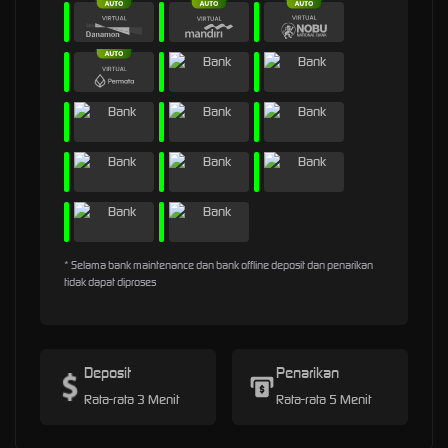
* Selama bank maintenance dan bank offline deposit dan penarikan
tidak dapat diproses
Deposit
Penarikan
Rata-rata 3 Menit
Rata-rata 5 Menit