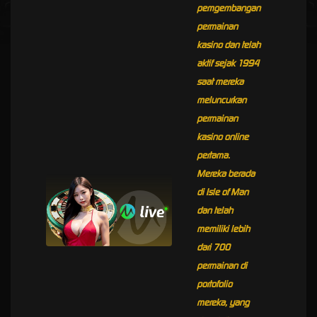
pemgembangan
permainan
kasino dan telah
aktif sejak 1994
saat mereka
meluncurkan
permainan
kasino online
pertama.
Mereka berada
di Isle of Man
dan telah
memiliki lebih
dari 700
permainan di
portofolio
mereka, yang