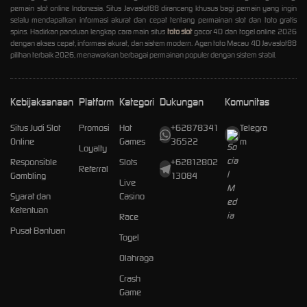
pemain slot online Indonesia. Situs Javaslot88 dirancang khusus bagi pemain yang ingin
selalu mendapatkan informasi akurat dan cepat tentang permainan slot dan toto gratis
spins. Hadirkan panduan lengkap cara main situs
toto slot
gacor 4D dan togel online 2026
dengan akses cepat, informasi akurat, dan sistem modern. Agen toto Macau 4D Javaslot88
pilihan terbaik 2026, menawarkan berbagai permainan populer dengan sistem stabil.
Kebijaksanaan
Platform
Kategori
Dukungan
Komunitas
Situs Judi Slot
Promosi
Hot
+62878341
Telegra
Online
Games
36522
m
Loyalty
Responsible
Slots
+62812802
Referral
Gambling
13084
Live
Syarat dan
Casino
Ketentuan
Race
Pusat Bantuan
Togel
Olahraga
Crash
Game