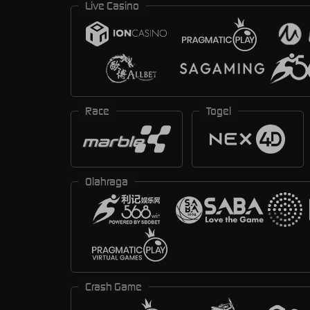
Live Casino
Race
Togel
Olahraga
Crash Game