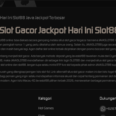
ari Ini Slot88 Java Jackpot Terbesar
Slot Gacor Jackpot Hari Ini Slo
 slot88 online bisa diakses secara gampang melalui situs slot gacor tergacor bernama JAVASLOT88. Li
engan peringkat nomor 1 yang perlu diketahui oleh semua orang. Selain itu, JAVASLOT88 juga seca
saw dan masih banyak lagi. Agen daftar slot online terbaik diciptakan dengan promo bocoran slot ga
ang menjadi slot gacor. Ada banyak metode deposit yang Javaslot88 tawarkan mulai dari Crypto
8, maka JAVASLOT88 mendaftarkan diri sebagai link login SLOT88 dan menjadi situs slot gacor te
 slot online dan slot88. Jangan lupa selalu minta RTP live slot kepada pihak admin JAVASLOT88 
ng murah yang dilengkapi jaringan toto slot 4d. Link alternatif situs slot gacor malam ini dan toto
s bagi pemain yang ingin selalu mendapatkan informasi akurat dan cepat tentang permainan slot da
m modern. Agen toto Macau 4D Javaslot88 pilihan terbaik 2026, menawarkan berbagai permainan p
Kategori
Dukunga
Hot Games
+628
Slots