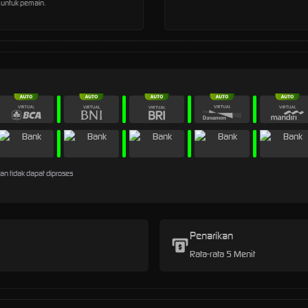
untuk pemain.
an tidak dapat diproses
Penarikan
Rata-rata 5 Menit