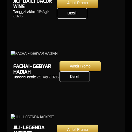
JILI - DAILY GACOR
Ambil Promo
WINS
Tanggal akhir:
18-Agt-
Detail
2026
FACHAI - GEBYAR
Ambil Promo
HADIAH
Detail
Tanggal akhir:
25-Agt-2026
JILI - LEGENDA
Ambil Promo