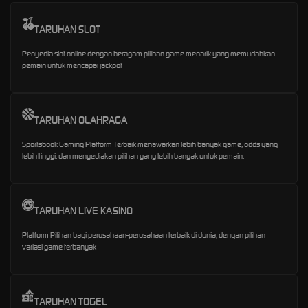
TARUHAN SLOT
Penyedia slot online dengan beragam pilihan game menarik yang memudahkan
pemain untuk mencapai jackpot
TARUHAN OLAHRAGA
Sportsbook Gaming Platform Terbaik menawarkan lebih banyak game, odds yang
lebih tinggi, dan menyediakan pilihan yang lebih banyak untuk pemain.
TARUHAN LIVE KASINO
Platform Pilihan bagi perusahaan-perusahaan terbaik di dunia, dengan pilihan
variasi game terbanyak
TARUHAN TOGEL