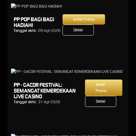
PP POP BAGI BAGI
Ambil Promo
HADIAH!
Detail
Tanggal akhir:
09-Agt-2026
PP - GACOR FESTIVAL:
Ambil
SEMANGAT KEMERDEKAAN
Promo
LIVE CASINO
Detail
Tanggal akhir:
31-Agt-2026