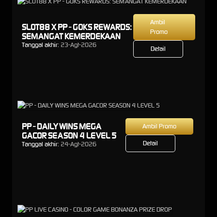
Ambil
SLOT88 X PP - GOKS REWARDS:
Promo
SEMANGAT KEMERDEKAAN
Tanggal akhir:
23-Agt-2026
Detail
PP - DAILY WINS MEGA
Ambil Promo
GACOR SEASON 4 LEVEL 5
Detail
Tanggal akhir:
24-Agt-2026