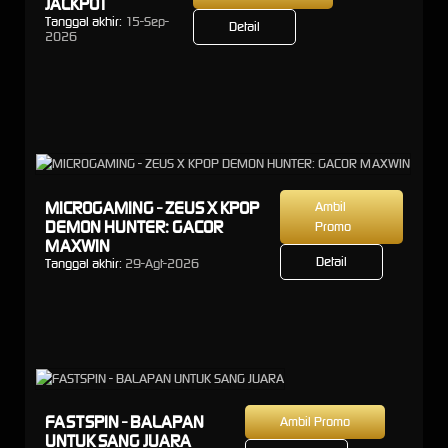
JACKPOT
Tanggal akhir:
15-Sep-
Detail
2026
MICROGAMING - ZEUS X KPOP
Ambil
DEMON HUNTER: GACOR
Promo
MAXWIN
Detail
Tanggal akhir:
29-Agt-2026
FASTSPIN - BALAPAN
Ambil Promo
UNTUK SANG JUARA