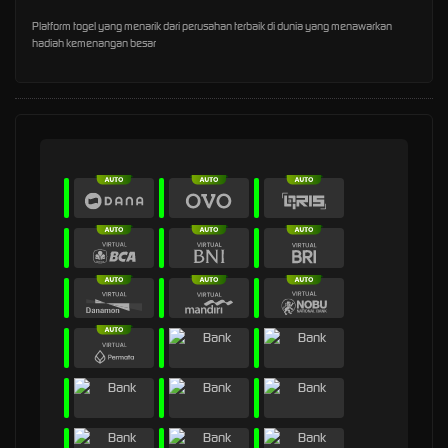
Platform togel yang menarik dari perusahan terbaik di dunia yang menawarkan
hadiah kemenangan besar