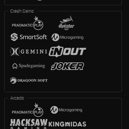
Crash Game
Arcade