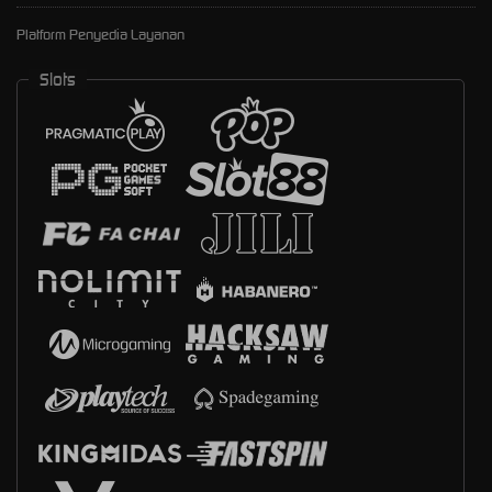
Platform Penyedia Layanan
Slots