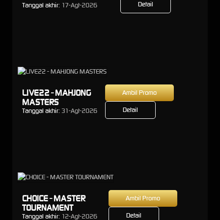
Detail
Tanggal akhir:
17-Agt-2026
LIVE22 - MAHJONG
Ambil Promo
MASTERS
Detail
Tanggal akhir:
31-Agt-2026
CHOICE - MASTER
Ambil Promo
TOURNAMENT
Detail
Tanggal akhir:
12-Agt-2026