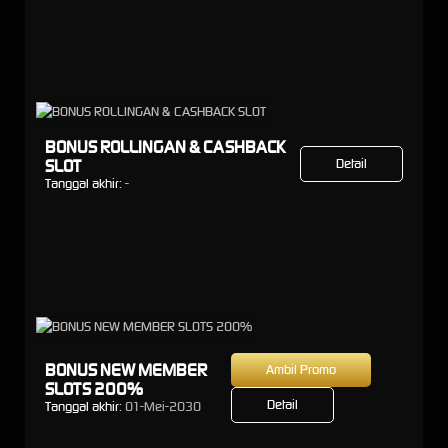
BONUS ROLLINGAN & CASHBACK
SLOT
Detail
Tanggal akhir:
-
BONUS NEW MEMBER
Ambil Promo
SLOTS 200%
Detail
Tanggal akhir:
01-Mei-2030