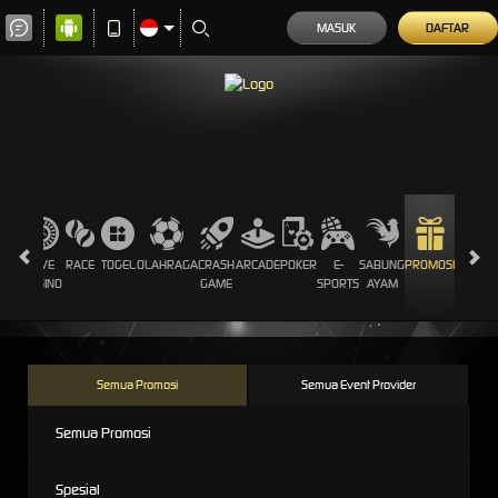
MASUK
DAFTAR
LOTS
LIVE
RACE
TOGEL
OLAHRAGA
CRASH
ARCADE
POKER
E-
SABUNG
PROMOSI
CASINO
GAME
SPORTS
AYAM
Semua Promosi
Semua Event Provider
Semua Promosi
Spesial