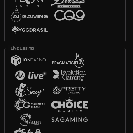
Live Casino