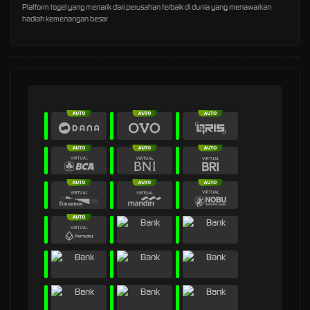
Platform togel yang menarik dari perusahan terbaik di dunia yang menawarkan
hadiah kemenangan besar