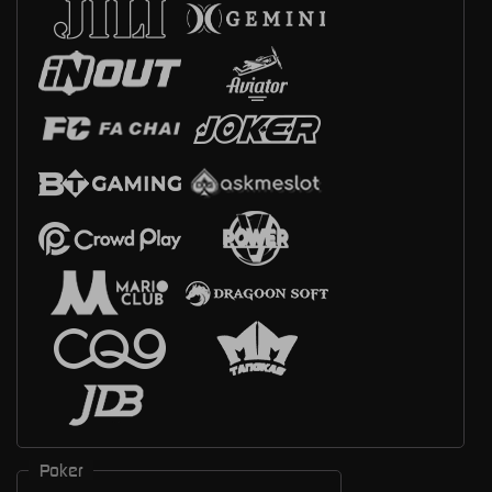
Poker