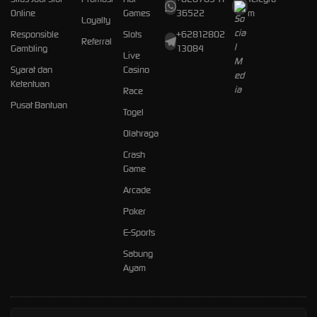
Online
Games
36522
m
Loyalty
Responsible
Slots
+62812802
Referral
Gambling
13084
Live
Syarat dan
Casino
Ketentuan
Race
Pusat Bantuan
Togel
Olahraga
Crash
Game
Arcade
Poker
E-Sports
Sabung
Ayam